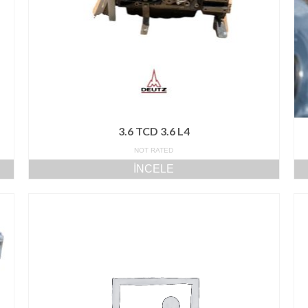
3.6 TCD 3.6 L4
NOT RATED
İNCELE