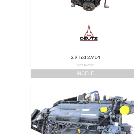
2.9 Tcd 2.9 L4
NOT RATED
İNCELE