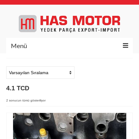
Menü
Anasayfa
Hakkımızda
4.1 TCD
Yedek Parça
Deutz Yedek Parça
2 sonucun tümü gösteriliyor
BFL1011
BFL413/513
BFM1013