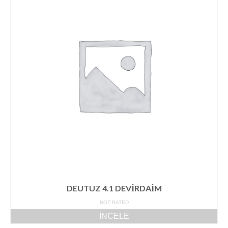
Volvo Yedek Parça
Motor
6.1 TCD
4.1 TCD
3.6 TCD
2.9 TCD
İletişim
DEUTUZ 4.1 DEVİRDAİM
NOT RATED
İNCELE