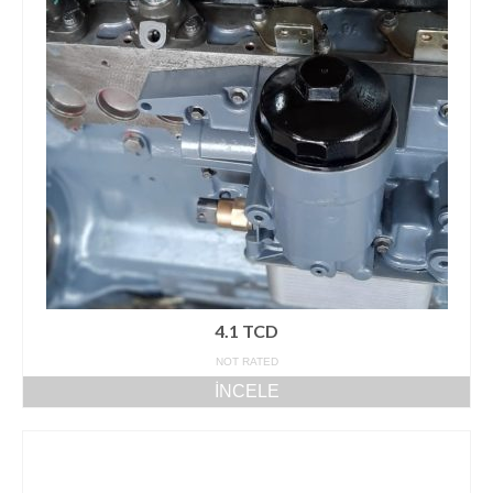
BFM1015
BFM2011
BFM2012
D914 L3-L6
FL511
FL912
FL913/BFL913C
4.1 TCD
TCD 4-6L 2012
NOT RATED
İNCELE
TCD 6-8L 2015
TCD2013