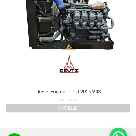
BFM1015
BFM2011
BFM2012
D914 L3-L6
FL511
FL912
FL913/BFL913C
Diesel Engines-TCD 2015 V08
TCD 4-6L 2012
NOT RATED
İNCELE
TCD 6-8L 2015
TCD2013