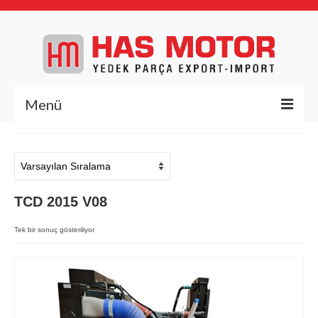
Menü
Anasayfa
Hakkımızda
TCD 2015 V08
Yedek Parça
Deutz Yedek Parça
Tek bir sonuç gösteriliyor
BFL1011
BFL413/513
BFM1013