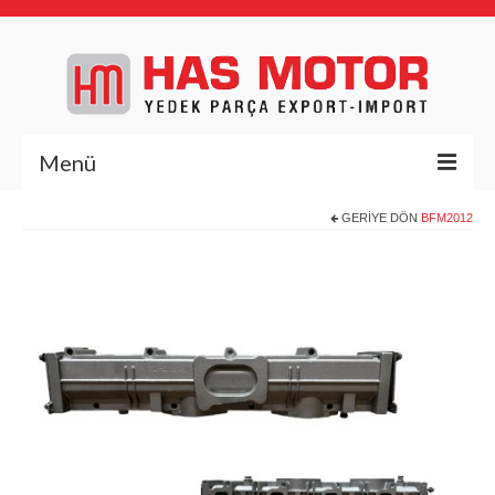
Menü
GERIYE DÖN
BFM2012
Anasayfa
Hakkımızda
Yedek Parça
Deutz Yedek Parça
BFL1011
BFL413/513
BFM1013