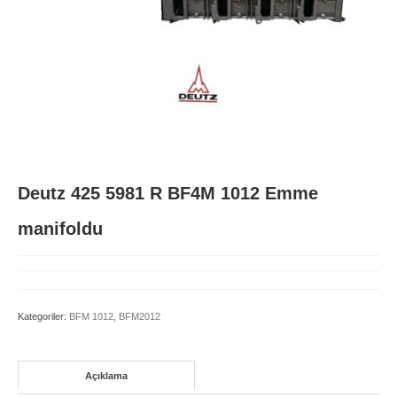
BFM1015
BFM2011
BFM2012
D914 L3-L6
FL511
Deutz 425 5981 R BF4M 1012 Emme
FL912
manifoldu
FL913/BFL913C
TCD 4-6L 2012
Kategoriler:
BFM 1012
,
BFM2012
TCD 6-8L 2015
TCD2013
Açıklama