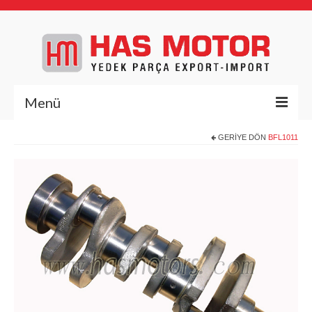
Menü
GERIYE DÖN
BFL1011
Anasayfa
Hakkımızda
Yedek Parça
Deutz Yedek Parça
BFL1011
BFL413/513
BFM1013