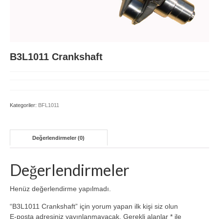
BFM1015
BFM2011
B3L1011 Crankshaft
BFM2012
D914 L3-L6
FL511
Kategoriler:
BFL1011
FL912
Değerlendirmeler (0)
FL913/BFL913C
TCD 4-6L 2012
Değerlendirmeler
TCD 6-8L 2015
Henüz değerlendirme yapılmadı.
TCD2013
“B3L1011 Crankshaft” için yorum yapan ilk kişi siz olun
E-posta adresiniz yayınlanmayacak.
Gerekli alanlar
*
ile