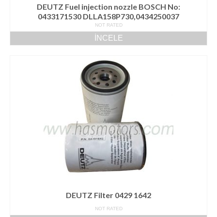
DEUTZ Fuel injection nozzle BOSCH No:
0433171530 DLLA158P730,0434250037
NOT RATED
İNCELE
DEUTZ Filter 0429 1642
NOT RATED