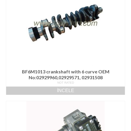
BF6M1013 crankshaft with 6 curve OEM
No:02929960,02929571, 02931508
NOT RATED
İNCELE