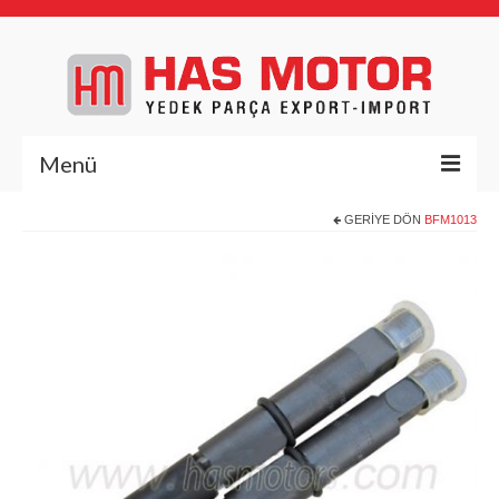
Menü
GERIYE DÖN
BFM1013
Anasayfa
Hakkımızda
Yedek Parça
Deutz Yedek Parça
BFL1011
BFL413/513
BFM1013