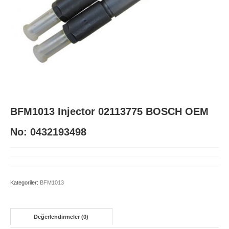
BFM1015
BFM2011
BFM2012
D914 L3-L6
FL511
BFM1013 Injector 02113775 BOSCH OEM
FL912
No: 0432193498
FL913/BFL913C
TCD 4-6L 2012
Kategoriler:
BFM1013
TCD 6-8L 2015
TCD2013
Değerlendirmeler (0)