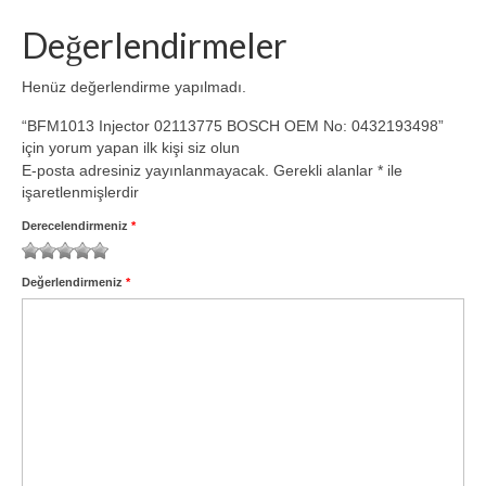
Volvo Yedek Parça
Değerlendirmeler
Motor
Henüz değerlendirme yapılmadı.
6.1 TCD
“BFM1013 Injector 02113775 BOSCH OEM No: 0432193498”
4.1 TCD
için yorum yapan ilk kişi siz olun
E-posta adresiniz yayınlanmayacak.
Gerekli alanlar
*
ile
3.6 TCD
işaretlenmişlerdir
2.9 TCD
Derecelendirmeniz
*
İletişim
1
2
3
4
5
Değerlendirmeniz
*