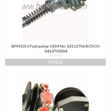
BFM1013 Fuel pump OEM No: 02112706 BOSCH
:0414750004
NOT RATED
İNCELE