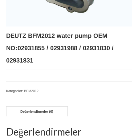
BFM1015
BFM2011
DEUTZ BFM2012 water pump OEM
BFM2012
NO:02931855 / 02931988 / 02931830 /
D914 L3-L6
02931831
FL511
FL912
FL913/BFL913C
Kategoriler:
BFM2012
TCD 4-6L 2012
Değerlendirmeler (0)
TCD 6-8L 2015
TCD2013
Değerlendirmeler