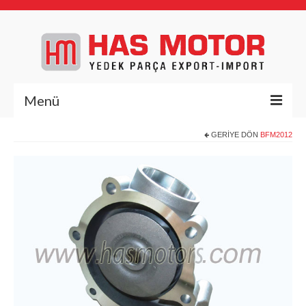
Menü
GERIYE DÖN
BFM2012
Anasayfa
Hakkımızda
Yedek Parça
Deutz Yedek Parça
BFL1011
BFL413/513
BFM1013