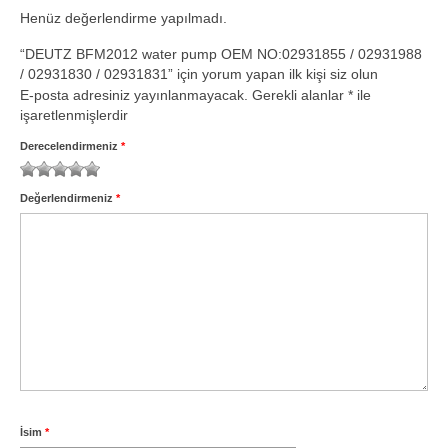
Volvo Yedek Parça
Henüz değerlendirme yapılmadı.
Motor
“DEUTZ BFM2012 water pump OEM NO:02931855 / 02931988
/ 02931830 / 02931831” için yorum yapan ilk kişi siz olun
6.1 TCD
E-posta adresiniz yayınlanmayacak.
Gerekli alanlar
*
ile
işaretlenmişlerdir
4.1 TCD
Derecelendirmeniz
*
3.6 TCD
1
2
3
4
5
Değerlendirmeniz
*
2.9 TCD
İletişim
İsim
*