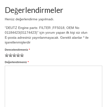
Volvo Yedek Parça
Değerlendirmeler
Motor
Henüz değerlendirme yapılmadı.
6.1 TCD
“DEUTZ Engine parts: FILTER ,FF5018, OEM No
4.1 TCD
01184423(01174423)” için yorum yapan ilk kişi siz olun
E-posta adresiniz yayınlanmayacak.
Gerekli alanlar
*
ile
3.6 TCD
işaretlenmişlerdir
2.9 TCD
Derecelendirmeniz
*
İletişim
1
2
3
4
5
Değerlendirmeniz
*