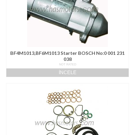
BF4M1013,BF6M1013 Starter BOSCH No:0 001 231
038
NOT RATED
İNCELE