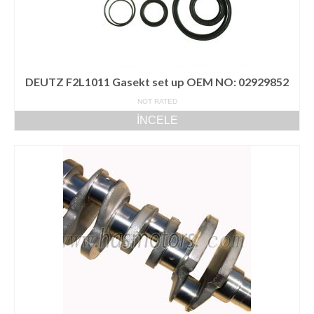
DEUTZ F2L1011 Gasekt set up OEM NO: 02929852
NOT RATED
İNCELE