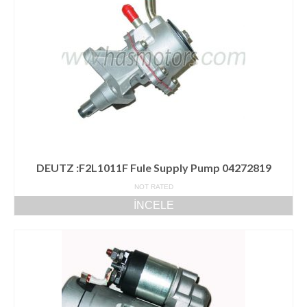
DEUTZ :F2L1011F Fule Supply Pump 04272819
NOT RATED
İNCELE