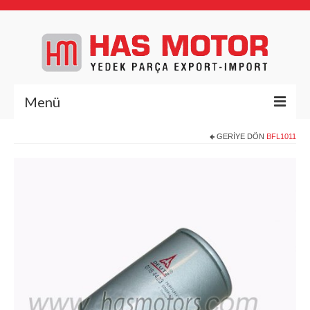
Menü
GERIYE DÖN
BFL1011
Anasayfa
Hakkımızda
Yedek Parça
Deutz Yedek Parça
BFL1011
BFL413/513
BFM1013