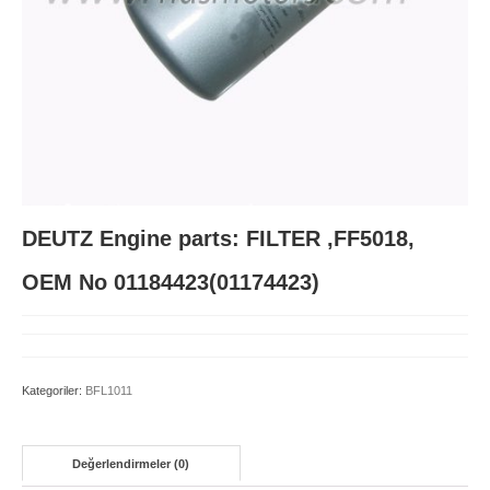
BFM1015
BFM2011
BFM2012
D914 L3-L6
FL511
DEUTZ Engine parts: FILTER ,FF5018,
FL912
OEM No 01184423(01174423)
FL913/BFL913C
TCD 4-6L 2012
Kategoriler:
BFL1011
TCD 6-8L 2015
TCD2013
Değerlendirmeler (0)