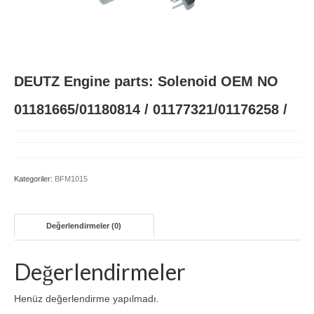
BFM1015
BFM2011
DEUTZ Engine parts: Solenoid OEM NO
BFM2012
01181665/01180814 / 01177321/01176258 /
D914 L3-L6
FL511
FL912
Kategoriler:
BFM1015
FL913/BFL913C
Değerlendirmeler (0)
TCD 4-6L 2012
TCD 6-8L 2015
Değerlendirmeler
TCD2013
Henüz değerlendirme yapılmadı.