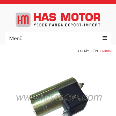
Menü
GERIYE DÖN
BFM1015
Anasayfa
Hakkımızda
Yedek Parça
Deutz Yedek Parça
BFL1011
BFL413/513
BFM1013