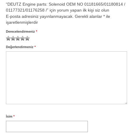
Volvo Yedek Parça
“DEUTZ Engine parts: Solenoid OEM NO 01181665/01180814 /
01177321/01176258 /” için yorum yapan ilk kişi siz olun
Motor
E-posta adresiniz yayınlanmayacak.
Gerekli alanlar
*
ile
işaretlenmişlerdir
6.1 TCD
Derecelendirmeniz
*
4.1 TCD
1
2
3
4
5
Değerlendirmeniz
*
3.6 TCD
2.9 TCD
İletişim
İsim
*