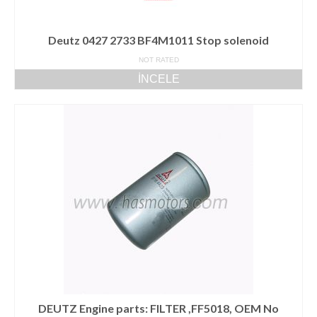
Deutz 0427 2733 BF4M1011 Stop solenoid
NOT RATED
İNCELE
DEUTZ Engine parts: FILTER ,FF5018, OEM No