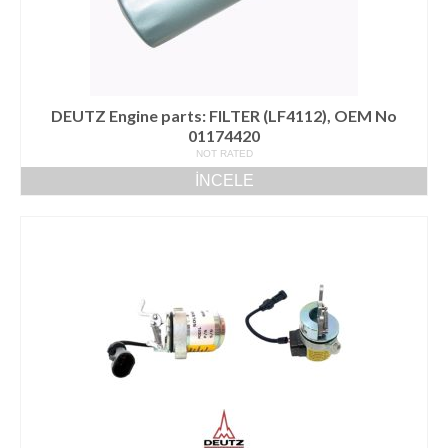
DEUTZ Engine parts: FILTER (LF4112), OEM No
01174420
NOT RATED
İNCELE