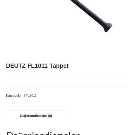
BFM1015
BFM2011
BFM2012
D914 L3-L6
FL511
DEUTZ FL1011 Tappet
FL912
FL913/BFL913C
Kategoriler:
BFL1011
TCD 4-6L 2012
TCD 6-8L 2015
Değerlendirmeler (0)
TCD2013