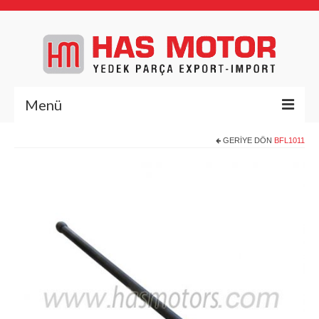
Menü
GERIYE DÖN
BFL1011
Anasayfa
Hakkımızda
Yedek Parça
Deutz Yedek Parça
BFL1011
BFL413/513
BFM1013