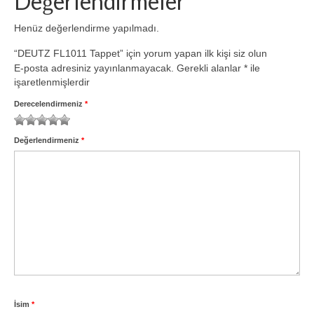
Değerlendirmeler
Volvo Yedek Parça
Henüz değerlendirme yapılmadı.
Motor
“DEUTZ FL1011 Tappet” için yorum yapan ilk kişi siz olun
6.1 TCD
E-posta adresiniz yayınlanmayacak.
Gerekli alanlar
*
ile
işaretlenmişlerdir
4.1 TCD
Derecelendirmeniz
*
3.6 TCD
1
2
3
4
5
Değerlendirmeniz
*
2.9 TCD
İletişim
İsim
*