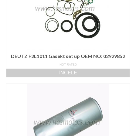
DEUTZ F2L1011 Gasekt set up OEM NO: 02929852
NOT RATED
İNCELE