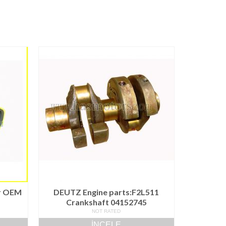
er OEM
DEUTZ Engine parts:F2L511
Crankshaft 04152745
NOT RATED
İNCELE