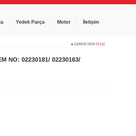
da
Yedek Parça
Motor
İletişim
GERIYE DÖN
FL511
EM NO: 02230181/ 02230163/