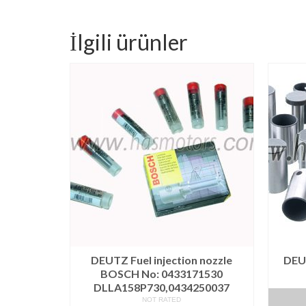
İlgili ürünler
DEUTZ Fuel injection nozzle
DEU
BOSCH No: 0433171530
DLLA158P730,0434250037
NOT RATED