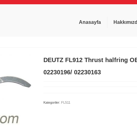
Anasayfa
Hakkımız
DEUTZ FL912 Thrust halfring O
02230196/ 02230163
Kategoriler:
FL511