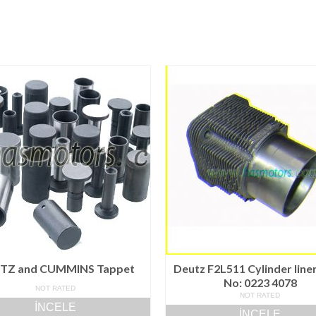
TZ and CUMMINS Tappet
Deutz F2L511 Cylinder lin
No: 0223 4078
NOT RATED
NOT RATED
İNCELE
İNCELE