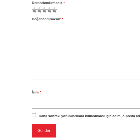
Derecelendirmeniz
*
1
2
3
4
5
Değerlendirmeniz
*
İsim
*
Daha sonraki yorumlarımda kullanılması için adım, e-posta adr