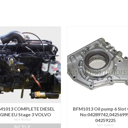
M1013 COMPLETE DIESEL
BFM1013 Oil pump 6 Slo
GINE EU Stage 3 VOLVO
No:04289742,0425699
04259225
NOT RATED
NOT RATED
İNCELE