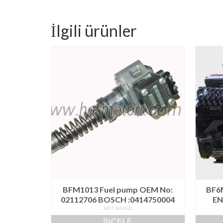
İlgili ürünler
BFM1013 Fuel pump OEM No:
BF6
02112706 BOSCH :0414750004
EN
NOT RATED
İNCELE