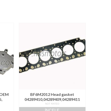
t OEM
BF6M2012 Head gasket
5,
04289410,04289409,04289411
NOT RATED
İNCELE