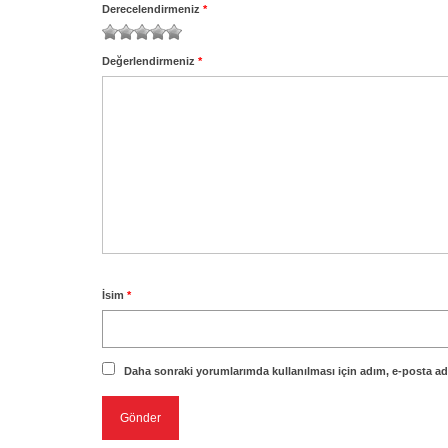
Derecelendirmeniz
*
1
2
3
4
5
Değerlendirmeniz
*
İsim
*
Daha sonraki yorumlarımda kullanılması için adım, e-posta adr