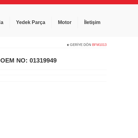
da
Yedek Parça
Motor
İletişim
GERIYE DÖN
BFM1013
r OEM NO: 01319949